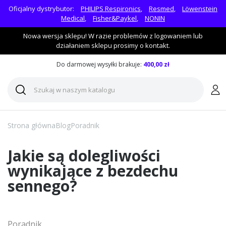
Oficjalny dystrybutor:
PHILIPS Respironics
,
Resmed
,
Löwenstein
Medical
,
Fisher&Paykel
,
NONIN
Nowa wersja sklepu! W razie problemów z logowaniem lub
działaniem sklepu prosimy o kontakt.
Do darmowej wysyłki brakuje:
400,00 zł
Strona główna
Blog
Poradnik
Jakie są dolegliwości
wynikające z bezdechu
sennego?
Poradnik