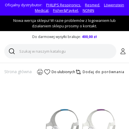
Oficjalny dystrybutor:
PHILIPS Respironics
,
Resmed
,
Löwenstein
Medical
,
Fisher&Paykel
,
NONIN
Nowa wersja sklepu! W razie problemów z logowaniem lub
działaniem sklepu prosimy o kontakt.
Do darmowej wysyłki brakuje:
400,00 zł
Strona główna
Do ulubionych
Dodaj do porównania