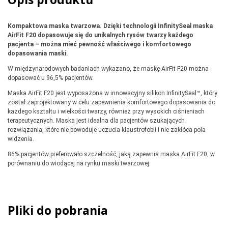
Kompaktowa maska twarzowa. Dzięki technologii InfinitySeal maska
AirFit F20 dopasowuje się do unikalnych rysów twarzy każdego
pacjenta – można mieć pewność właściwego i komfortowego
dopasowania maski.
W międzynarodowych badaniach wykazano, że maskę AirFit F20 można
dopasować u 96,5% pacjentów.
Maska AirFit F20 jest wyposażona w innowacyjny silikon InfinitySeal™, który
został zaprojektowany w celu zapewnienia komfortowego dopasowania do
każdego kształtu i wielkości twarzy, również przy wysokich ciśnieniach
terapeutycznych. Maska jest idealna dla pacjentów szukających
rozwiązania, które nie powoduje uczucia klaustrofobii i nie zakłóca pola
widzenia.
86% pacjentów preferowało szczelność, jaką zapewnia maska AirFit F20, w
porównaniu do wiodącej na rynku maski twarzowej.
Pliki do pobrania