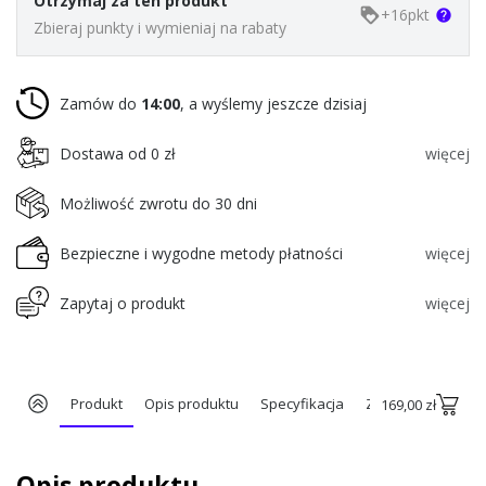
Otrzymaj za ten produkt
+
16
pkt
loyalty
help
Zbieraj punkty i wymieniaj na rabaty
Zamów do
14:00
, a wyślemy jeszcze dzisiaj
Dostawa od 0 zł
więcej
Możliwość zwrotu do 30 dni
Bezpieczne i wygodne metody płatności
więcej
Zapytaj o produkt
więcej
Produkt
Opis produktu
Specyfikacja
Zobacz z tej serii
169,00 zł
Opis produktu