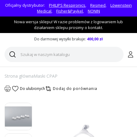
Oficjalny dystrybutor:
PHILIPS Respironics
,
Resmed
,
Löwenstein
Medical
,
Fisher&Paykel
,
NONIN
Nowa wersja sklepu! W razie problemów z logowaniem lub
działaniem sklepu prosimy o kontakt.
Do darmowej wysyłki brakuje:
400,00 zł
Strona główna
Maski CPAP
Do ulubionych
Dodaj do porównania