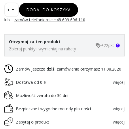
DODAJ DO KOSZYKA
lub
zamów telefonicznie +48 609 696 110
Otrzymaj za ten produkt
+
22
pkt
loyalty
help
Zbieraj punkty i wymieniaj na rabaty
Zamów jeszcze
dziś
, zamówienie otrzymasz 11.08.2026
Dostawa od 0 zł
więcej
Możliwość zwrotu do 30 dni
Bezpieczne i wygodne metody płatności
więcej
Zapytaj o produkt
więcej