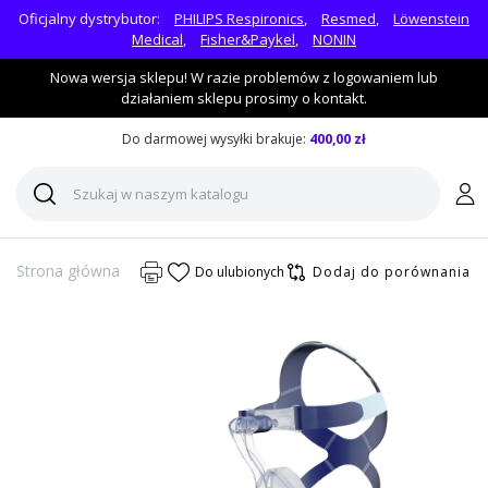
Oficjalny dystrybutor:
PHILIPS Respironics
,
Resmed
,
Löwenstein
Medical
,
Fisher&Paykel
,
NONIN
Nowa wersja sklepu! W razie problemów z logowaniem lub
działaniem sklepu prosimy o kontakt.
Do darmowej wysyłki brakuje:
400,00 zł
Strona główna
Do ulubionych
Dodaj do porównania