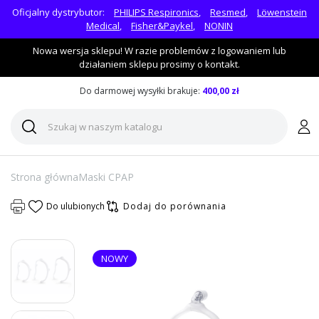
Oficjalny dystrybutor:
PHILIPS Respironics
,
Resmed
,
Löwenstein
Medical
,
Fisher&Paykel
,
NONIN
Nowa wersja sklepu! W razie problemów z logowaniem lub
działaniem sklepu prosimy o kontakt.
Do darmowej wysyłki brakuje:
400,00 zł
Strona główna
Maski CPAP
Do ulubionych
Dodaj do porównania
NOWY