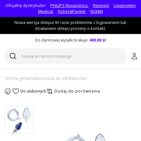
Oficjalny dystrybutor:
PHILIPS Respironics
,
Resmed
,
Löwenstein
Medical
,
Fisher&Paykel
,
NONIN
Nowa wersja sklepu! W razie problemów z logowaniem lub
działaniem sklepu prosimy o kontakt.
Do darmowej wysyłki brakuje:
400,00 zł
Strona główna
Akcesoria do inhalatorów
Do ulubionych
Dodaj do porównania