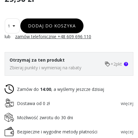
DODAJ DO KOSZYKA
lub
zamów telefonicznie +48 609 696 110
Otrzymaj za ten produkt
+
2
pkt
loyalty
help
Zbieraj punkty i wymieniaj na rabaty
Zamów do
14:00
, a wyślemy jeszcze dzisiaj
Dostawa od 0 zł
więcej
Możliwość zwrotu do 30 dni
Bezpieczne i wygodne metody płatności
więcej